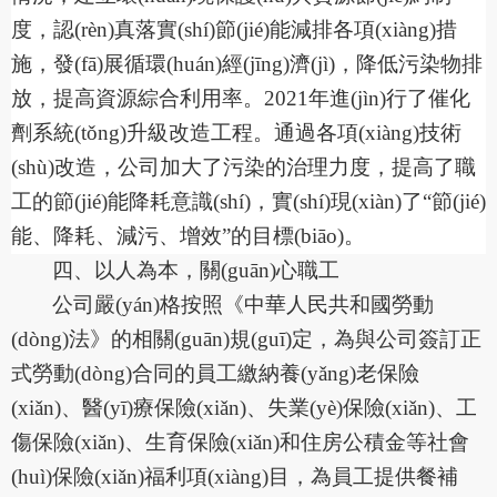
度，認(rèn)真落實(shí)節(jié)能減排各項(xiàng)措
施，發(fā)展循環(huán)經(jīng)濟(jì)，降低污染物排
放，提高資源綜合利用率。
20
21年進(jìn)行了催化
劑系統(tǒng)升級改造工程。通過各項(xiàng)技術
(shù)改造，公司加大了污染的治理力度，提高了職
工的節(jié)能降耗意識(shí)，實(shí)現(xiàn)
了
“節(jié)
能、降耗、減污、增效”的目標(biāo)。
四、以人為本，關(guān)心職工
公司嚴(yán)格按照《中華人民共和國勞動
(dòng)法》的相關(guān)規(guī)定，為與公司簽訂正
式勞動(dòng)合同的員工繳納養(yǎng)老保險
(xiǎn)、醫(yī)療保險(xiǎn)、失業(yè)保險(xiǎn)、工
傷保險(xiǎn)、生育保險(xiǎn)和住房公積金等社會
(huì)保險(xiǎn)福利項(xiàng)目，為員工提供餐補