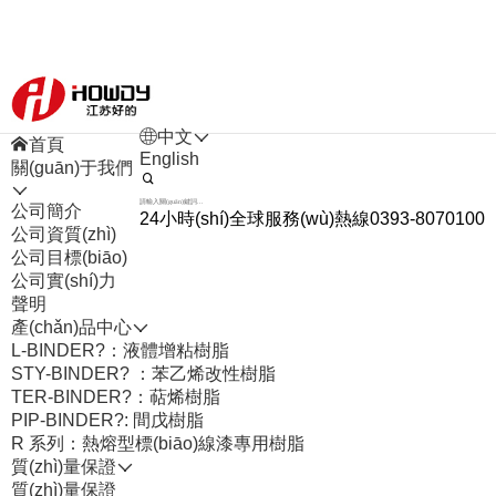
中文
首頁
English
關(guān)于我們
公司簡介
24小時(shí)全球服務(wù)熱線
0393-8070100
公司資質(zhì)
公司目標(biāo)
公司實(shí)力
聲明
產(chǎn)品中心
L-BINDER?：液體增粘樹脂
STY-BINDER? ：苯乙烯改性樹脂
TER-BINDER?：萜烯樹脂
PIP-BINDER?: 間戊樹脂
R 系列：熱熔型標(biāo)線漆專用樹脂
質(zhì)量保證
質(zhì)量保證