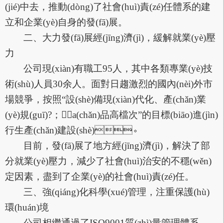
(jié)中去，推動(dòng)了社會(huì)責(zé)任體系的建
立和企業(yè)自身的發(fā)展。
二、大力發(fā)展經(jīng)濟(jì)，緩解就業(yè)壓
力
公司現(xiàn)有
職工
95人
，其中各類專業(yè)技
術(shù)人員
30余人。
面對日趨激烈的國內(nèi)外市
場競爭，
按照
“設(shè)備現(xiàn)代化、產(chǎn)業
(yè)規(guī)?；a(chǎn)品高檔次”的目標(biāo)進(jìn)
行生產(chǎn)建設(shè)。
目前，發(fā)展了地方經(jīng)濟(jì)，解決了部
分就業(yè)壓力，減少了社會(huì)治安的不穩(wěn)
定因素，盡到了企業(yè)的社會(huì)責(zé)任。
三、強(qiáng)化科學(xué)管理，注重保護(hù)
環(huán)境
公司相繼通過了
ISO9001質(zhì)量管理體系、