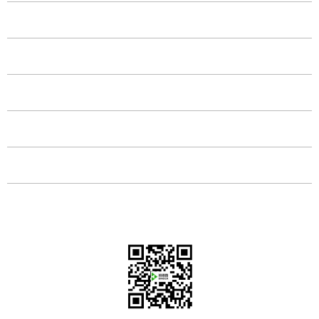
質(zhì)量保證
新聞中心
人才招聘
采購中心
聯(lián)系我們
企業(yè)郵箱:
yy.han@binder.net.cn
網(wǎng)站二維碼