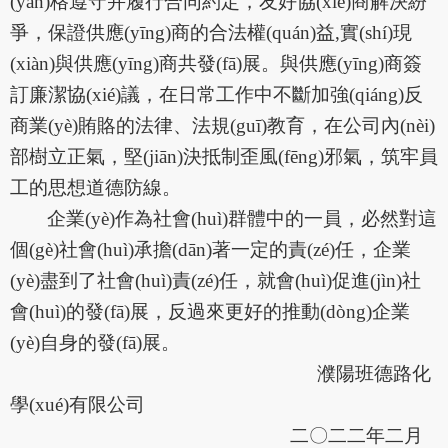
(yán)格遵守并履行合同約定，友好協(xié)商解決紛
爭，保證供應(yīng)商的合法權(quán)益
,
實(shí)現
(xiàn)與供應(yīng)商共發(fā)展。與供應(yīng)商簽
訂廉潔協(xié)議，在日常工作中不斷加強(qiáng)反
商業(yè)賄賂的法律、法規(guī)教育，在公司內(nèi)
部樹立正氣，堅(jiān)決抵制歪風(fēng)邪氣，筑牢員
工的思想道德防線。
企業(yè)作為社會(huì)群體中的一員，必然對這
個(gè)社會(huì)承擔(dān)著一定的責(zé)任，企業
(yè)盡到了社會(huì)責(zé)任，就會(huì)促進(jìn)社
會(huì)的發(fā)展，反過來更好的推動(dòng)企業
(yè)自身的發(fā)展。
濮陽班德路化
學(xué)有限公司
二〇二二年二月