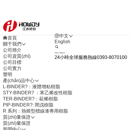
中文
首頁
English
關于我們
公司簡介
公司資質(zhì)
24小時全球服務熱線
0393-8070100
公司目標
公司實力
聲明
產(chǎn)品中心
L-BINDER?：液體增粘樹脂
STY-BINDER? ：苯乙烯改性樹脂
TER-BINDER?：萜烯樹脂
PIP-BINDER?: 間戊樹脂
R 系列：熱熔型標線漆專用樹脂
質(zhì)量保證
質(zhì)量保證
新聞中心