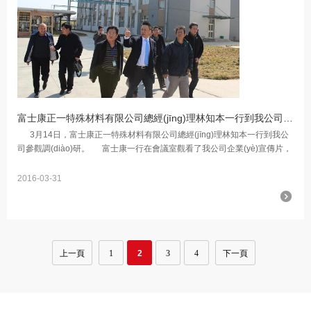
富士康正一特殊材料有限公司總經(jīng)理林知本一行到我公司參觀調(diào)研
3月14日，富士康正一特殊材料有限公司總經(jīng)理林知本一行到我公
司參觀調(diào)研。 富士康一行在會議室觀看了我公司企業(yè)宣傳片，
就企業(yè)項目建設，手續(xù)辦理及商業(yè)合作等議題進行...
2016-03-31
上一頁
1
2
3
4
下一頁