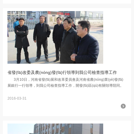
省發(fā)改委及農(nóng)發(fā)行領導到我公司檢查指導工作
3月10日，河南省發(fā)展和改革委員會及河南省農(nóng)業(yè)發(fā)
展銀行一行領導，到我公司檢查指導工作，開發(fā)區(qū)有關領導陪同。
省發(fā)改委及省農(nóng)發(fā)行領導詳細了解了公司一期...
2016-03-31