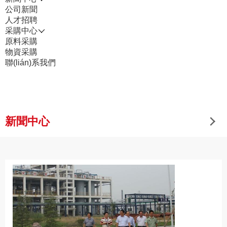
公司新聞
人才招聘
采購中心
原料采購
物資采購
聯(lián)系我們
新聞中心